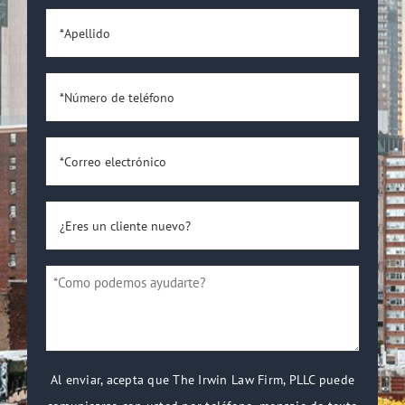
*Apellido
*
*Número
de
teléfono
*
*Correo
electrónico
*
¿Eres
un
cliente
*Como
nuevo?
podemos
*
ayudarte?
*
Al enviar, acepta que The Irwin Law Firm, PLLC puede