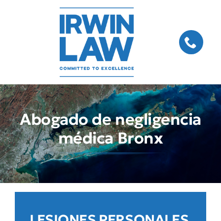
Skip
to
content
Abogado de negligencia
médica Bronx
LESIONES PERSONALES