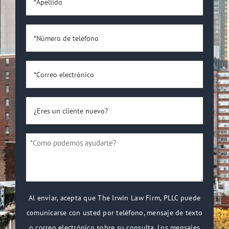
*Número
de
teléfono
*
*Correo
electrónico
*
¿Eres
un
cliente
*Como
nuevo?
podemos
*
ayudarte?
*
Al enviar, acepta que The Irwin Law Firm, PLLC puede
comunicarse con usted por teléfono, mensaje de texto
o correo electrónico sobre su consulta. Los mensajes