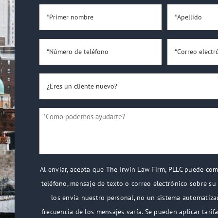
*Primer
*Apellido
*
nombre
*
*Número
*Correo
de
electrónico
*
teléfono
*
¿Eres
un
cliente
*Como
nuevo?
podemos
*
ayudarte?
*
Al enviar, acepta que The Irwin Law Firm, PLLC puede co
teléfono, mensaje de texto o correo electrónico sobre su
los envía nuestro personal, no un sistema automatiza
frecuencia de los mensajes varía. Se pueden aplicar tarif