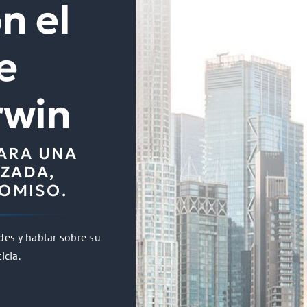
n el
e
rwin
ARA UNA
ZADA,
ROMISO.
des y hablar sobre su
icia.