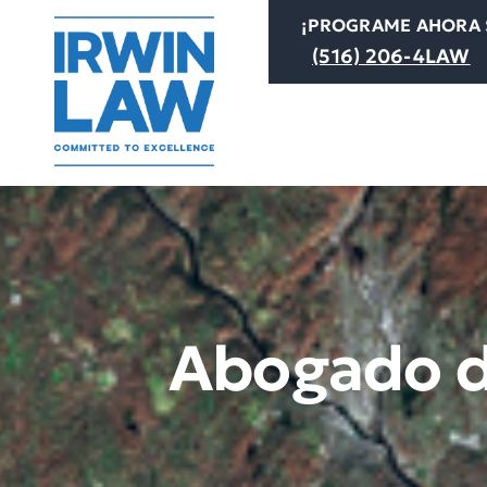
Skip
¡PROGRAME AHORA S
to
(516) 206-4LAW
content
Abogado de