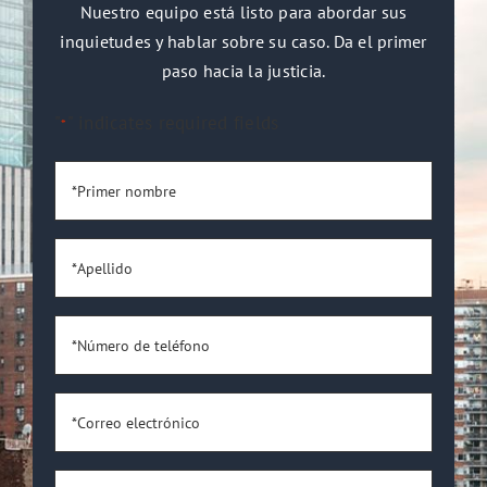
Nuestro equipo está listo para abordar sus
inquietudes y hablar sobre su caso. Da el primer
paso hacia la justicia.
"
" indicates required fields
*
*Primer
nombre
*
*Apellido
*
*Número
de
teléfono
*
*Correo
electrónico
*
¿Eres