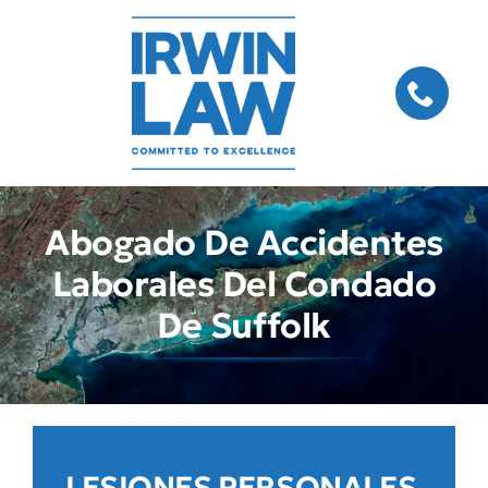
Skip
to
content
Abogado De Accidentes
Laborales Del Condado
De Suffolk
LESIONES PERSONALES