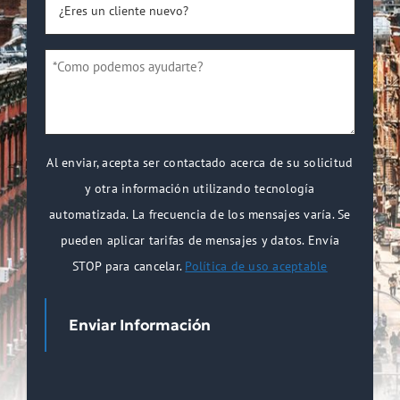
un
cliente
*Como
nuevo?
podemos
*
ayudarte?
*
Al enviar, acepta ser contactado acerca de su solicitud
y otra información utilizando tecnología
automatizada. La frecuencia de los mensajes varía. Se
pueden aplicar tarifas de mensajes y datos. Envía
STOP para cancelar.
Política de uso aceptable
Enviar Información