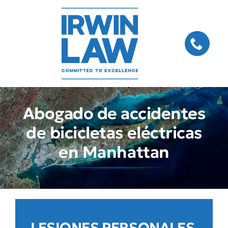
Skip
to
content
Abogado de accidentes
de bicicletas eléctricas
en Manhattan
LESIONES PERSONALES